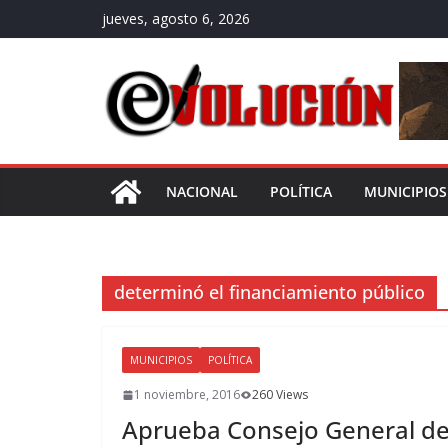
Saltar
jueves, agosto 6, 2026
al
contenido
NACIONAL
POLÍTICA
MUNICIPIOS
determinó el financiamiento público
MUNICIPIOS
POLÍTICA
1 noviembre, 2016
260 Views
Aprueba Consejo General del