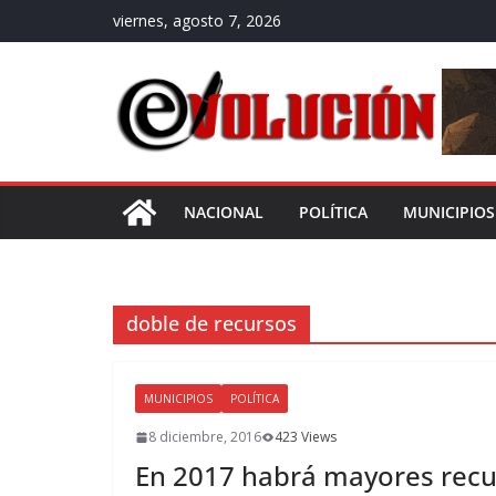
Saltar
viernes, agosto 7, 2026
al
contenido
NACIONAL
POLÍTICA
MUNICIPIOS
doble de recursos
MUNICIPIOS
POLÍTICA
8 diciembre, 2016
423 Views
En 2017 habrá mayores recur