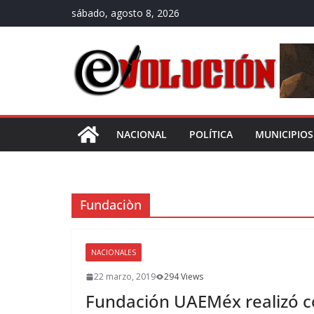
Saltar
sábado, agosto 8, 2026
al
contenido
NACIONAL
POLÍTICA
MUNICIPIOS
Fundaciòn
NACIONALES
22 marzo, 2019
294 Views
Fundación UAEMéx realizó c