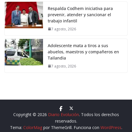
Respalda Codhem iniciativa para
prevenir, atender y sancionar el
trabajo infantil
7 agosto, 2026
Adolescente mata a tiros a sus
abuelos, maestros y compañeros en
Tailandia
7 agosto, 2026
Copyright © 2026
Diario Evolución
. Todos los derechos
reservados.
Tema:
ColorMag
por ThemeGrill. Funciona con
WordPress
.