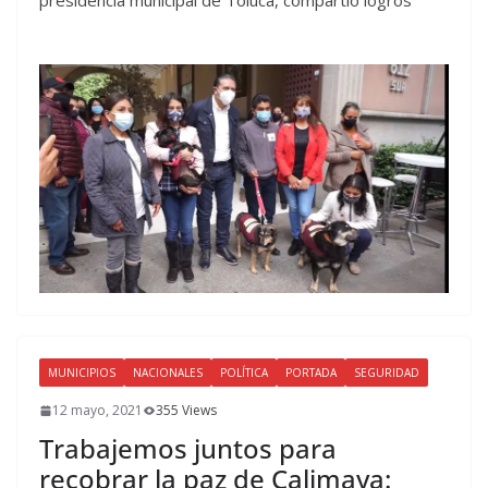
presidencia municipal de Toluca, compartió logros
MUNICIPIOS
NACIONALES
POLÍTICA
PORTADA
SEGURIDAD
12 mayo, 2021
355 Views
Trabajemos juntos para
recobrar la paz de Calimaya: