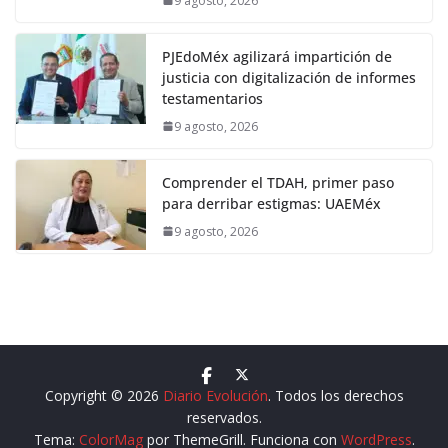
9 agosto, 2026
PJEdoMéx agilizará impartición de
justicia con digitalización de informes
testamentarios
9 agosto, 2026
Comprender el TDAH, primer paso
para derribar estigmas: UAEMéx
9 agosto, 2026
Copyright © 2026
Diario Evolución
. Todos los derechos
reservados.
Tema:
ColorMag
por ThemeGrill. Funciona con
WordPress
.