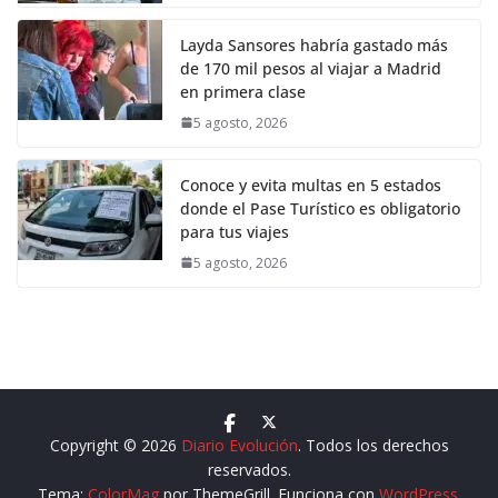
Layda Sansores habría gastado más
de 170 mil pesos al viajar a Madrid
en primera clase
5 agosto, 2026
Conoce y evita multas en 5 estados
donde el Pase Turístico es obligatorio
para tus viajes
5 agosto, 2026
Copyright © 2026
Diario Evolución
. Todos los derechos
reservados.
Tema:
ColorMag
por ThemeGrill. Funciona con
WordPress
.