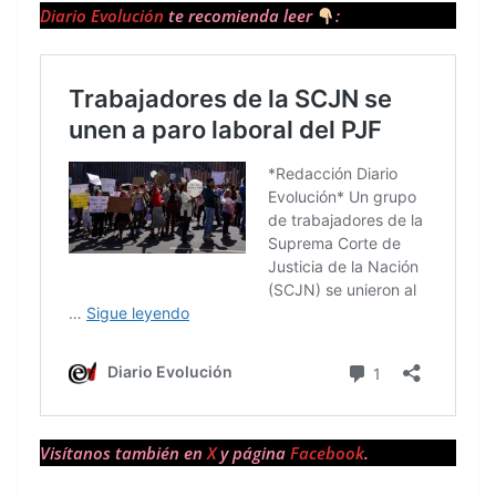
Diario Evolución
te recomienda leer
:
Visítanos también en
X
y página
Facebook
.