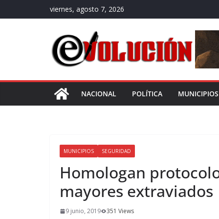
Saltar
viernes, agosto 7, 2026
al
contenido
NACIONAL
POLÍTICA
MUNICIPIOS
MUNICIPIOS
SEGURIDAD
Homologan protocolo
mayores extraviados
9 junio, 2019
351 Views