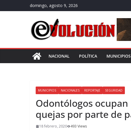
Saltar
domingo, agosto 9, 2026
al
contenido
NACIONAL
POLÍTICA
MUNICIPIOS
MUNICIPIOS
NACIONALES
REPORTAJE
SEGURIDAD
Odontólogos ocupan p
quejas por parte de p
18 febrero, 2020
493 Views