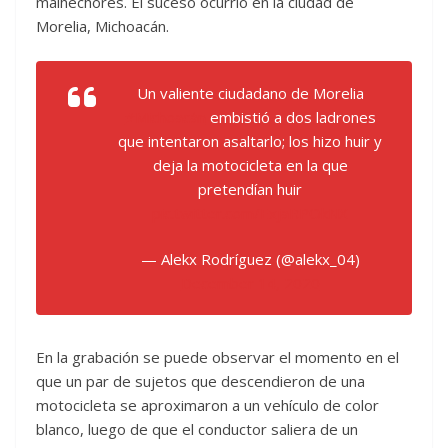
malhechores. El suceso ocurrió en la ciudad de
Morelia, Michoacán.
Un valiente ciudadano de Morelia
#Michoacán
embistió a dos ladrones
que intentaron asaltarlo; los hizo huir y
deja la motocicleta en la que
pretendían huir
pic.twitter.com/ExjaRPOkNX
— Alekx Rodríguez (@alekx_04)
December 14, 2020
En la grabación se puede observar el momento en el
que un par de sujetos que descendieron de una
motocicleta se aproximaron a un vehículo de color
blanco, luego de que el conductor saliera de un