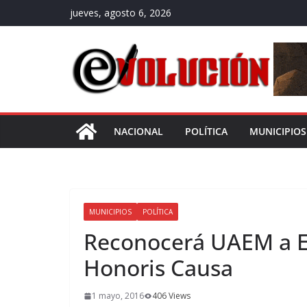
Saltar
jueves, agosto 6, 2026
al
contenido
NACIONAL
POLÍTICA
MUNICIPIOS
MUNICIPIOS
POLÍTICA
Reconocerá UAEM a E
Honoris Causa
1 mayo, 2016
406 Views