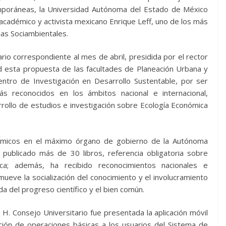
mporáneas, la Universidad Autónoma del Estado de México
académico y activista mexicano Enrique Leff, uno de los más
ias Sociambientales.
ario correspondiente al mes de abril, presidida por el rector
d esta propuesta de las facultades de Planeación Urbana y
entro de Investigación en Desarrollo Sustentable, por ser
ás reconocidos en los ámbitos nacional e internacional,
rrollo de estudios e investigación sobre Ecología Económica
émicos en el máximo órgano de gobierno de la Autónoma
publicado más de 30 libros, referencia obligatoria sobre
ica; además, ha recibido reconocimientos nacionales e
ueve la socialización del conocimiento y el involucramiento
da del progreso científico y el bien común.
H. Consejo Universitario fue presentada la aplicación móvil
zación de operaciones básicas a los usuarios del Sistema de