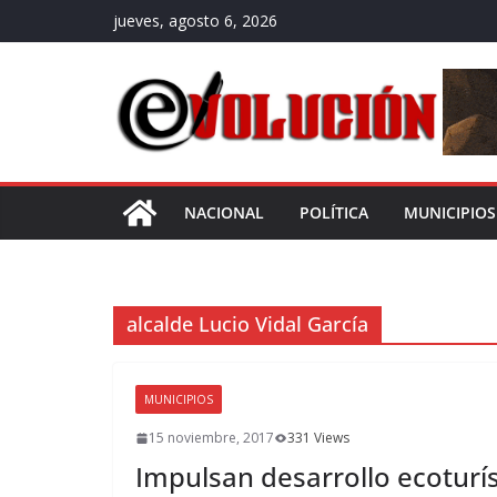
Saltar
jueves, agosto 6, 2026
al
contenido
NACIONAL
POLÍTICA
MUNICIPIOS
alcalde Lucio Vidal García
MUNICIPIOS
15 noviembre, 2017
331 Views
Impulsan desarrollo ecoturí