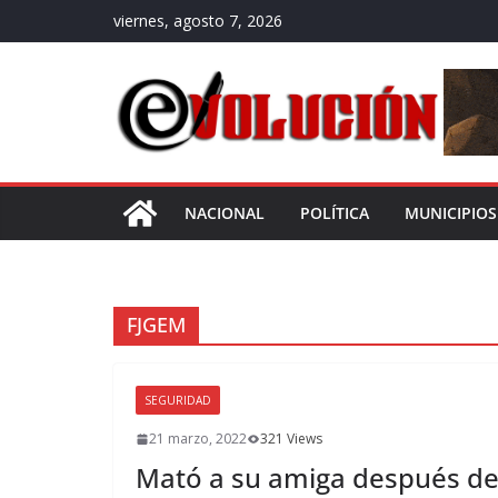
Saltar
viernes, agosto 7, 2026
al
contenido
NACIONAL
POLÍTICA
MUNICIPIOS
FJGEM
SEGURIDAD
21 marzo, 2022
321 Views
Mató a su amiga después de