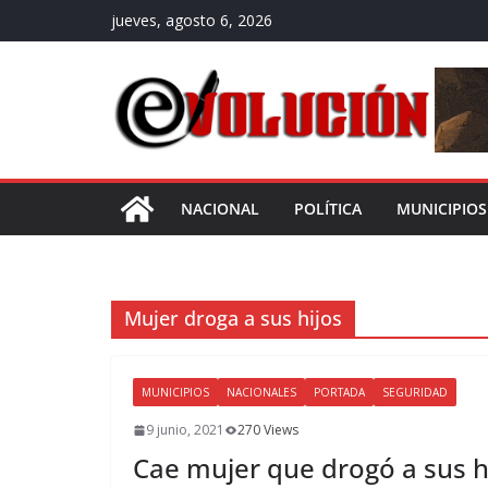
Saltar
jueves, agosto 6, 2026
al
contenido
NACIONAL
POLÍTICA
MUNICIPIOS
Mujer droga a sus hijos
MUNICIPIOS
NACIONALES
PORTADA
SEGURIDAD
9 junio, 2021
270 Views
Cae mujer que drogó a sus hi