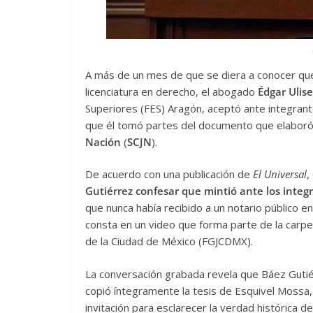
A más de un mes de que se diera a conocer que
licenciatura en derecho, el abogado
Édgar Ulis
Superiores (FES) Aragón, aceptó ante integrant
que él tomó partes del documento que elaboró 
Nación
(
SCJN
).
De acuerdo con una publicación de
El Universal
,
Gutiérrez confesar que mintió ante los integ
que nunca había recibido a un notario público en
consta en un video que forma parte de la carpeta
de la Ciudad de México (FGJCDMX).
La conversación grabada revela que Báez Gutié
copió íntegramente la tesis de Esquivel Mossa, 
invitación para esclarecer la verdad histórica 