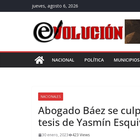
Saltar
jueves, agosto 6, 2026
al
contenido
NACIONAL
POLÍTICA
MUNICIPIOS
NACIONALES
Abogado Báez se culp
tesis de Yasmín Esqui
30 enero, 2023
423 Views