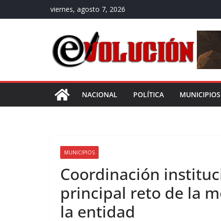
Saltar
viernes, agosto 7, 2026
al
contenido
NACIONAL
POLÍTICA
MUNICIPIOS
MUNICIPIOS
Coordinación instituc
principal reto de la m
la entidad