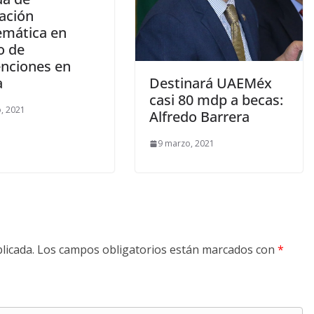
ación
emática en
o de
nciones en
a
Destinará UAEMéx
casi 80 mdp a becas:
, 2021
Alfredo Barrera
9 marzo, 2021
licada.
Los campos obligatorios están marcados con
*