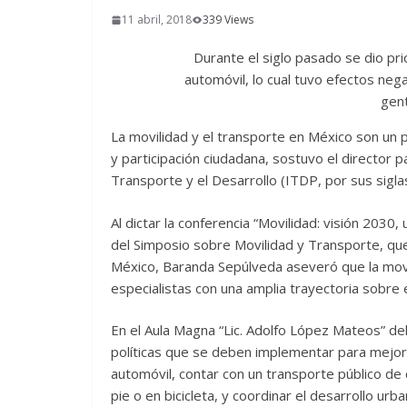
11 abril, 2018
339 Views
Durante el siglo pasado se dio pri
automóvil, lo cual tuvo efectos ne
gent
La movilidad y el transporte en México son un pr
y participación ciudadana, sostuvo el director p
Transporte y el Desarrollo (ITDP, por sus sigl
Al dictar la conferencia “Movilidad: visión 2030,
del Simposio sobre Movilidad y Transporte, q
México, Baranda Sepúlveda aseveró que la movi
especialistas con una amplia trayectoria sobre 
En el Aula Magna “Lic. Adolfo López Mateos” del 
políticas que se deben implementar para mejorar
automóvil, contar con un transporte público de 
pie o en bicicleta, y coordinar el desarrollo urb