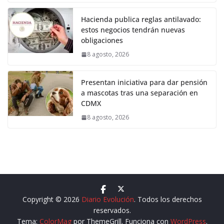
Hacienda publica reglas antilavado:
estos negocios tendrán nuevas
obligaciones
8 agosto, 2026
Presentan iniciativa para dar pensión
a mascotas tras una separación en
CDMX
8 agosto, 2026
Copyright © 2026
Diario Evolución
. Todos los derechos
reservados.
Tema:
ColorMag
por ThemeGrill. Funciona con
WordPress
.