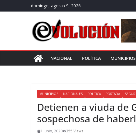
Saltar
domingo, agosto 9, 2026
al
contenido
NACIONAL
POLÍTICA
MUNICIPIOS
MUNICIPIOS
NACIONALES
POLÍTICA
PORTADA
SEGUR
Detienen a viuda de
sospechosa de haber
1 junio, 2020
355 Views