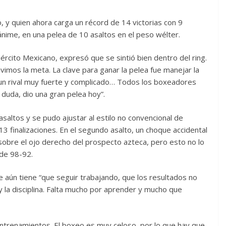
co, y quien ahora carga un récord de 14 victorias con 9
ánime, en una pelea de 10 asaltos en el peso wélter.
ército Mexicano, expresó que se sintió bien dentro del ring.
uvimos la meta. La clave para ganar la pelea fue manejar la
 un rival muy fuerte y complicado… Todos los boxeadores
n duda, dio una gran pelea hoy”.
saltos y se pudo ajustar al estilo no convencional de
3 finalizaciones. En el segundo asalto, un choque accidental
sobre el ojo derecho del prospecto azteca, pero esto no lo
s de 98-92.
e aún tiene “que seguir trabajando, que los resultados no
 y la disciplina. Falta mucho por aprender y mucho que
entrenamientos. El boxeo es muy celoso, por lo que hay que