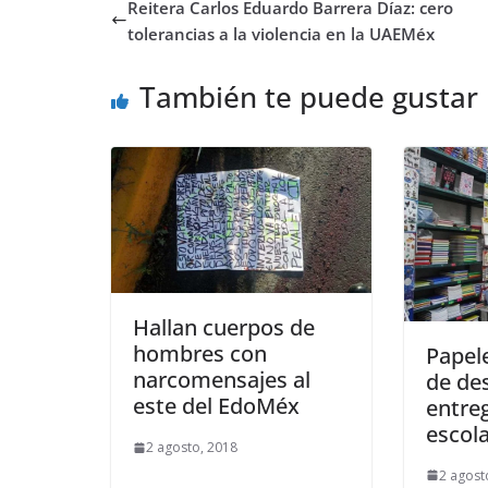
Reitera Carlos Eduardo Barrera Díaz: cero
tolerancias a la violencia en la UAEMéx
También te puede gustar
Hallan cuerpos de
hombres con
Papele
narcomensajes al
de de
este del EdoMéx
entreg
escol
2 agosto, 2018
2 agost