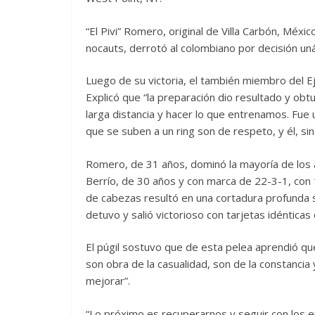
“El Pivi” Romero, original de Villa Carbón, Méxi
nocauts, derrotó al colombiano por decisión un
Luego de su victoria, el también miembro del Ej
Explicó que “la preparación dio resultado y obt
larga distancia y hacer lo que entrenamos. Fue
que se suben a un ring son de respeto, y él, si
Romero, de 31 años, dominó la mayoría de los a
Berrío, de 30 años y con marca de 22-3-1, con 1
de cabezas resultó en una cortadura profunda 
detuvo y salió victorioso con tarjetas idéntica
El púgil sostuvo que de esta pelea aprendió qu
son obra de la casualidad, son de la constancia
mejorar”.
“Lo próximo es recuperarnos y seguir con los 