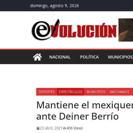
Saltar
domingo, agosto 9, 2026
al
contenido
NACIONAL
POLÍTICA
MUNICIPIOS
DEPORTES
ESPECTÁCULOS
MUNICIPIOS
NACIONALES
Mantiene el mexiquen
ante Deiner Berrío
23 abril, 2021
406 Views