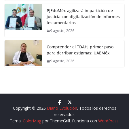
PJEdoMéx agilizará impartición de
justicia con digitalización de informes
testamentarios
9 agosto, 2026
Comprender el TDAH, primer paso
para derribar estigmas: UAEMéx
9 agosto, 2026
Copyright © 2026
Diario Evolución
. Todos los derechos
reservados.
Tema:
ColorMag
por ThemeGrill. Funciona con
WordPress
.