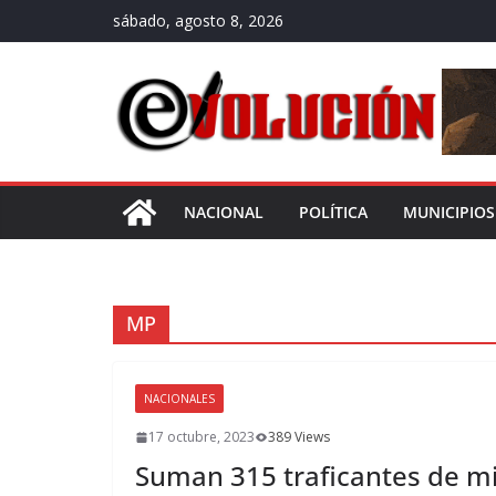
Saltar
sábado, agosto 8, 2026
al
contenido
NACIONAL
POLÍTICA
MUNICIPIOS
MP
NACIONALES
17 octubre, 2023
389 Views
Suman 315 traficantes de mi