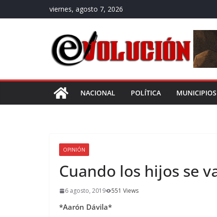
Saltar
viernes, agosto 7, 2026
al
contenido
NACIONAL
POLÍTICA
MUNICIPIOS
OPINIÓN
Cuando los hijos se v
6 agosto, 2019
551 Views
*Aarón Dávila*