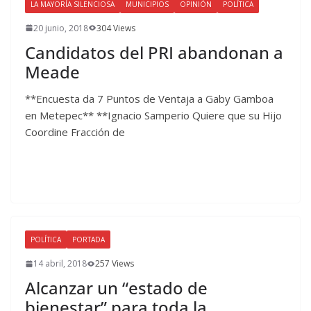
LA MAYORÍA SILENCIOSA
MUNICIPIOS
OPINIÓN
POLÍTICA
20 junio, 2018
304 Views
Candidatos del PRI abandonan a
Meade
**Encuesta da 7 Puntos de Ventaja a Gaby Gamboa
en Metepec** **Ignacio Samperio Quiere que su Hijo
Coordine Fracción de
POLÍTICA
PORTADA
14 abril, 2018
257 Views
Alcanzar un “estado de
bienestar” para toda la