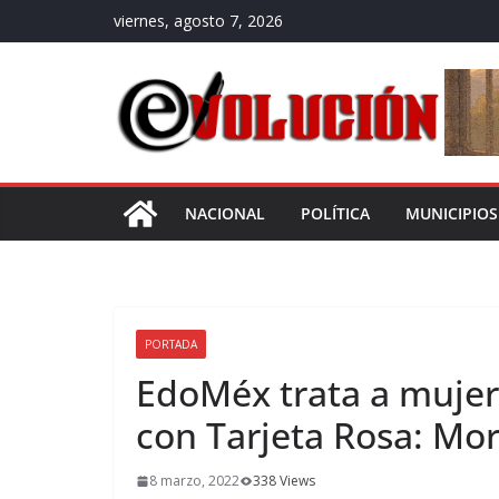
Saltar
viernes, agosto 7, 2026
al
contenido
NACIONAL
POLÍTICA
MUNICIPIOS
PORTADA
EdoMéx trata a mujer
con Tarjeta Rosa: Mo
8 marzo, 2022
338 Views