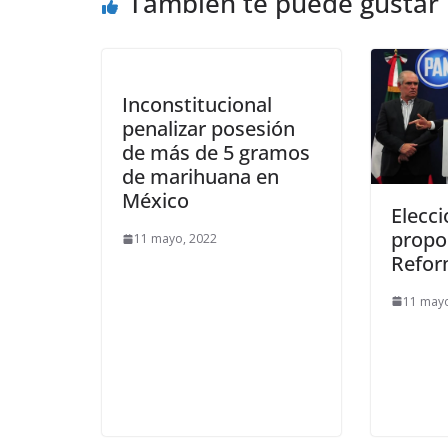
También te puede gustar
Inconstitucional
penalizar posesión
de más de 5 gramos
de marihuana en
México
Elecc
propo
11 mayo, 2022
Refor
11 may