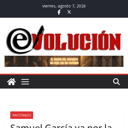
Saltar
viernes, agosto 7, 2026
al
contenido
NACIONALES
Samuel García va por la