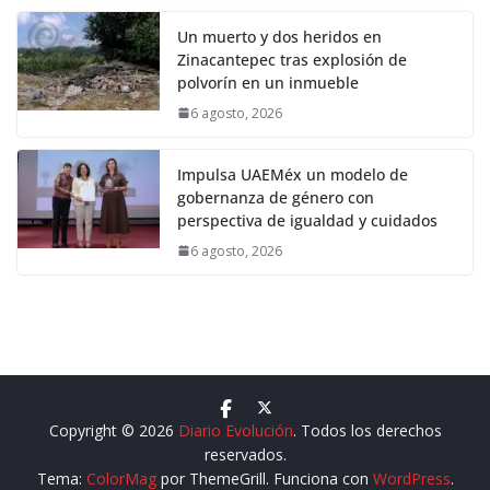
Un muerto y dos heridos en
Zinacantepec tras explosión de
polvorín en un inmueble
6 agosto, 2026
Impulsa UAEMéx un modelo de
gobernanza de género con
perspectiva de igualdad y cuidados
6 agosto, 2026
Copyright © 2026
Diario Evolución
. Todos los derechos
reservados.
Tema:
ColorMag
por ThemeGrill. Funciona con
WordPress
.