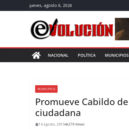
Saltar
jueves, agosto 6, 2026
al
contenido
NACIONAL
POLÍTICA
MUNICIPIOS
MUNICIPIOS
Promueve Cabildo de
ciudadana
14 agosto, 2019
279 Views