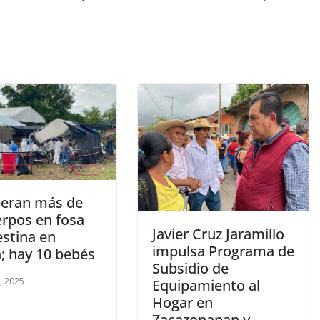
eran más de
erpos en fosa
Javier Cruz Jaramillo
estina en
impulsa Programa de
a; hay 10 bebés
Subsidio de
o, 2025
Equipamiento al
Hogar en
Zacazonapan y