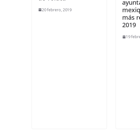
ayunt
mexiq
20 febrero, 2019
más r
2019
19 febr