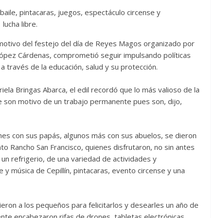
 baile, pintacaras, juegos, espectáculo circense y
lucha libre.
motivo del festejo del día de Reyes Magos organizado por
López Cárdenas, comprometió seguir impulsando políticas
a través de la educación, salud y su protección.
iela Bringas Abarca, el edil recordó que lo más valioso de la
e son motivo de un trabajo permanente pues son, dijo,
es con sus papás, algunos más con sus abuelos, se dieron
nto Rancho San Francisco, quienes disfrutaron, no sin antes
 un refrigerio, de una variedad de actividades y
le y música de Cepillín, pintacaras, evento circense y una
igieron a los pequeños para felicitarlos y desearles un año de
ente encabezaron rifas de drones, tabletas electrónicas,