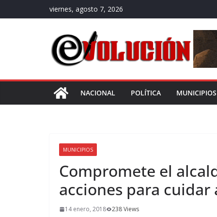
Saltar
viernes, agosto 7, 2026
al
contenido
NACIONAL
POLÍTICA
MUNICIPIOS
MUNICIPIOS
Compromete el alcal
acciones para cuidar
14 enero, 2018
238 Views