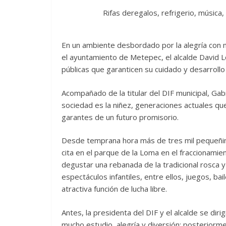
Rifas deregalos, refrigerio, música,
En un ambiente desbordado por la alegría con 
el ayuntamiento de Metepec, el alcalde David 
públicas que garanticen su cuidado y desarrollo 
Acompañado de la titular del DIF municipal, Gabr
sociedad es la niñez, generaciones actuales qu
garantes de un futuro promisorio.
Desde temprana hora más de tres mil pequeñin
cita en el parque de la Loma en el fraccionamie
degustar una rebanada de la tradicional rosca y
espectáculos infantiles, entre ellos, juegos, bai
atractiva función de lucha libre.
Antes, la presidenta del DIF y el alcalde se dir
mucho estudio, alegría y diversión; posteriorm