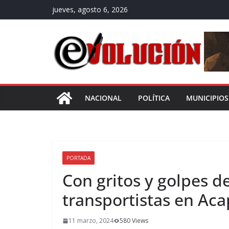
Saltar
jueves, agosto 6, 2026
al
contenido
NACIONAL
POLÍTICA
MUNICIPIOS
PORTADA
Con gritos y golpes 
transportistas en Ac
11 marzo, 2024
580 Views