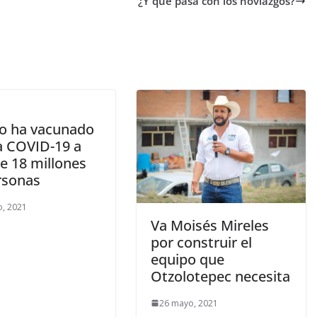
¿Y qué pasa con los noviazgos?
o ha vacunado
a COVID-19 a
e 18 millones
rsonas
o, 2021
Va Moisés Mireles
por construir el
equipo que
Otzolotepec necesita
26 mayo, 2021