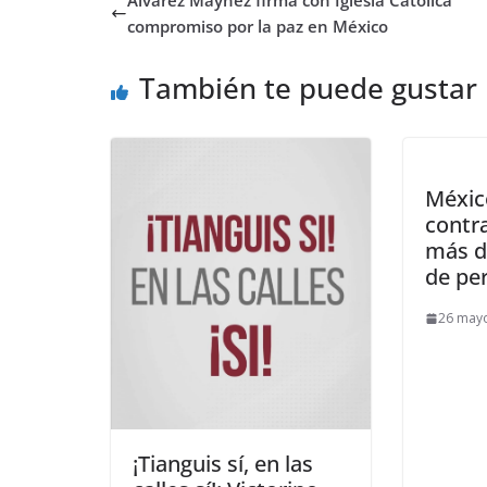
Álvarez Máynez firma con Iglesia Católica
compromiso por la paz en México
También te puede gustar
Méxic
contr
más d
de pe
26 may
¡Tianguis sí, en las